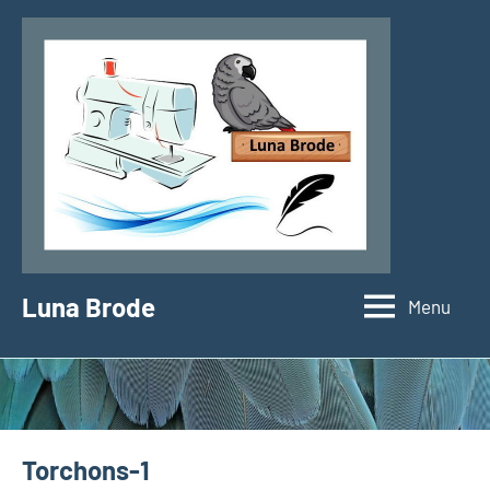
Aller
au
contenu
Luna Brode
Menu
Torchons-1