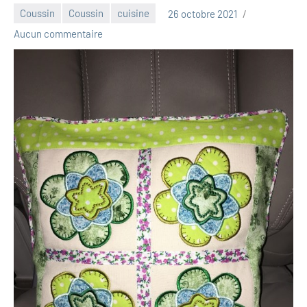
Coussin
Coussin
cuisine
26 octobre 2021
Luna_2013
Aucun commentaire