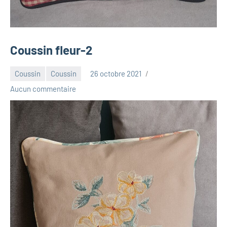
Coussin fleur-2
Coussin
Coussin
26 octobre 2021
Luna_2013
Aucun commentaire